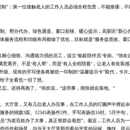
制”：第一位接触老人的工作人员必须全程负责，不能推诿，不
、帮办代办、绿色通道、窗口前移、暖心提示，高新区“新心办
体服务流程和功能布局都做了优化，目标就是“服务提质效、窗
耐心细致、沟通能力强的员工，设立‘银龄陪伴员’专岗。”张欢
满意离开。不是‘有人帮’，而是‘有人全程陪着’，让老人有依靠感
升级。现有的手写便条将被统一印制的“温馨提示卡”取代，卡
给子女看也一目了然。
、还得再跑了。”张欢说，“这些事，很快就会落地。”
大厅里，又有几位老人办完事，在工作人员的叮嘱声中撑起伞
锦旗3面、12345表扬件2件、手写表扬信16封。5月中旬
员“为老百姓办了大事，真正替群众着想”。最近，工作人员为一
些信件和场景，与当天大厅里那些看似平常的问候、搀扶、提示