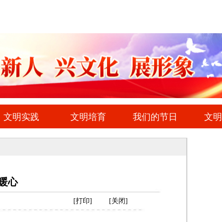
暖心
[
打印
]
[
关闭
]