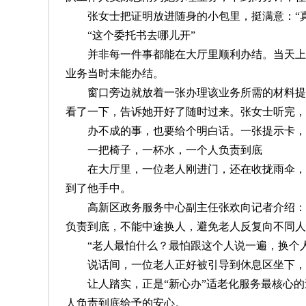
张女士把证明放进随身的小包里，挺满意：“真
“这个委托书去哪儿开”
并非每一件事都能在大厅里顺利办结。当天上午，
业务当时未能办结。
窗口旁边就放着一张办理该业务所需的材料提示
看了一下，告诉她开好了随时过来。张女士听完，
办不成的事，也要给个明白话。一张提示卡，一份
一把椅子，一杯水，一个人负责到底
在大厅里，一位老人刚进门，还在收拢雨伞，“
到了他手中。
高新区政务服务中心副主任张欢向记者介绍：“对
负责到底，不能中途换人，避免老人反复向不同人
“老人最怕什么？最怕跟这个人说一遍，换个人又
说话间，一位老人正好被引导到休息区坐下，工
让人踏实，正是“新心办”适老化服务最核心的
人负责到底给予的安心。