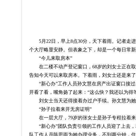
5月22日，早上8点30分，天下着雨。记者走
个大厅略显安静。但表象之下，却是一个每日常新
“今儿来取房本”
在二楼不动产登记窗口，68岁的刘女士正在取房
告知今天可以来取房本。下着雨，刘女士还是来了
“新心办”工作人员孙文慧在房产出证窗口接过
开看了看，嘴角扬了起来：“这么快？我还以为得
刘女士当天还得接着办过户手续。孙文慧为她说
“孙子拉着来开无房证明”
在一层大厅，79岁的张女士是孙子专程拉着来
“新心办”团队负责引领的工作人员迎了上去，和
队工作人员陈思雨为她办理业务，不到两分钟，住