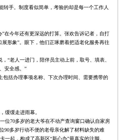
能转手。制度看似简单，考验的却是每一个工作人
”在今年还有更深远的打算。张欢告诉记者，自打
口展形象”。眼下，他们正琢磨着把适老化服务再往
说，“老人一进门，陪伴员主动上前，取号、填表、
、安全感。”
片上包括办理事项名称、下次办理时间、需要携带的
，缓缓走进雨幕。
，一位70多岁的老大爷在不动产查询窗口确认自家房
位90多岁行动不便的老母亲化解了材料缺失的难
卡一起，构成了高新区“新心办”最真实的注脚。