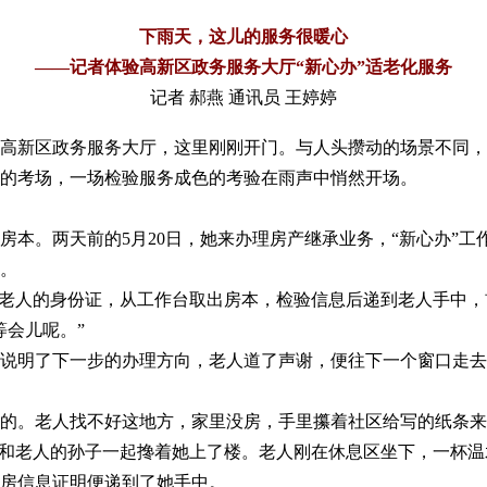
下雨天，这儿的服务很暖心
——记者体验高新区政务服务大厅“新心办”适老化服务
记者 郝燕 通讯员 王婷婷
进高新区政务服务大厅，这里刚刚开门。与人头攒动的场景不同
的考场，一场检验服务成色的考验在雨声中悄然开场。
本。两天前的5月20日，她来办理房产继承业务，“新心办”工
。
老人的身份证，从工作台取出房本，检验信息后递到老人手中，
等会儿呢。”
明了下一步的办理方向，老人道了声谢，便往下一个窗口走去
的。老人找不好这地方，家里没房，手里攥着社区给写的纸条来
老人的孙子一起搀着她上了楼。老人刚在休息区坐下，一杯温水
房信息证明便递到了她手中。