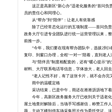
这正是高新区“新心办”适老化服务的“首问负责
员的责任心和同理心。
从“帮办”到“陪伴”：让老人有依靠感
除了已经常态化运行的五项制度——首问负责制
政务大厅引进专业团队进行统一运营管理以来，整
前推一步。
“今年，我们要在现有帮办团队中，选拔2到3名
复印、到窗口办理，全程‘一对一’陪着，直到老人
与“陪伴员”制度相配套的，还有“暖心提示”的
材料、大厅联系电话等信息，字体放大，老人回去
“老人记性不好，有了这张卡片，就不会办完又忘
雨中的温暖定格
采访结束，已是中午，雨还在淅淅沥沥地下着。
今年，高新区政务服务大厅已收到关于适老化服务的
屋土地查封解除后，当场手写感谢信，称赞工作人
题，主动下楼到停车场采集照片作为委托凭证。这