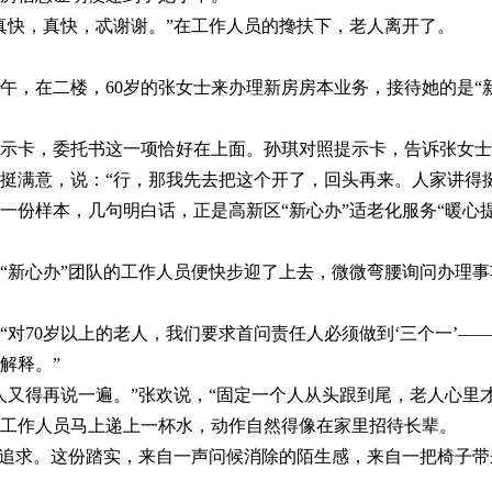
快，真快，忒谢谢。”在工作人员的搀扶下，老人离开了。
在二楼，60岁的张女士来办理新房房本业务，接待她的是“新
卡，委托书这一项恰好在上面。孙琪对照提示卡，告诉张女士
挺满意，说：“行，那我先去把这个开了，回头再来。人家讲得
样本，几句明白话，正是高新区“新心办”适老化服务“暖心提
新心办”团队的工作人员便快步迎了上去，微微弯腰询问办理事
70岁以上的老人，我们要求首问责任人必须做到‘三个一’—
解释。”
得再说一遍。”张欢说，“固定一个人从头跟到尾，老人心里才
作人员马上递上一杯水，动作自然得像在家里招待长辈。
追求。这份踏实，来自一声问候消除的陌生感，来自一把椅子带