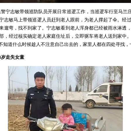
班民警宁志敏带领巡防队员开展日常巡逻工作，当巡逻车行至马兰
宁志敏马上带领巡逻人员赶到老人跟前，为老人撑起了伞。经过
来遛弯，找不到家了。宁志敏看到老人浑身都已经被雨水淋透
部，经过核实确定老人家庭住址后，立即驱车将老人送到家中
不知道什么时候趁人不注意自己出去的，家里人都在四处寻找，
3岁走失女童