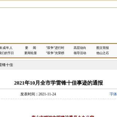
未 成 年 人
要 闻
“双争”进行时
高层动向
图文简报
我们的节日
要闻轮显
“双争”光荣榜
领导活动
他山之石
雷锋十佳
2021年10月全市学雷锋十佳事迹的通报
发表时间：2021-11-24
字体