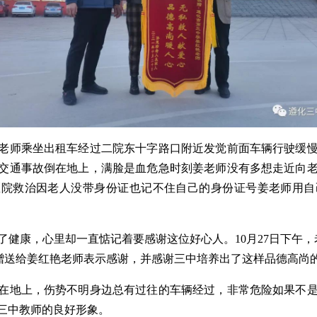
红艳老师乘坐出租车经过二院东十字路口附近发觉前面车辆行驶缓
交通事故倒在地上，满脸是血危急时刻姜老师没有多想走近向
医院救治因老人没带身份证也记不住自己的身份证号姜老师用自
了健康，心里却一直惦记着要感谢这位好心人。10月27日下午，
旗赠送给姜红艳老师表示感谢，并感谢三中培养出了这样品德高尚
在地上，伤势不明身边总有过往的车辆经过，非常危险如果不
三中教师的良好形象。