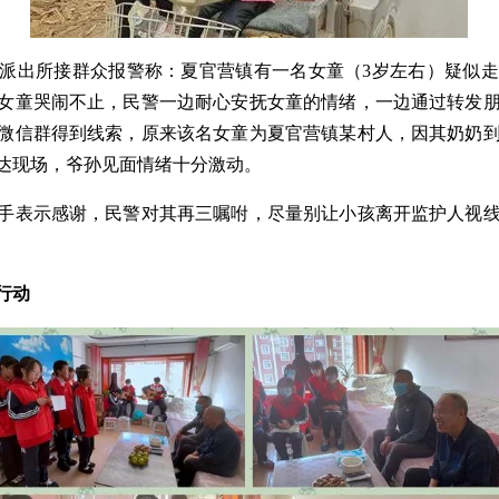
夏官营派出所接群众报警称：夏官营镇有一名女童（3岁左右）疑似
女童哭闹不止，民警一边耐心安抚女童的情绪，一边通过转发
微信群得到线索，原来该名女童为夏官营镇某村人，因其奶奶
达现场，爷孙见面情绪十分激动。
手表示感谢，民警对其再三嘱咐，尽量别让小孩离开监护人视
行动