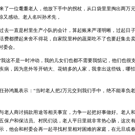
来了一位耄耋老人，他放下手中的拐杖，从口袋里里掏出两万
惊又感动。老人名叫孙术先，
，过去一直是村里生产小队的会计，算起账来严谨明晰，过起日
活费都攒起来舍不得花，自家院里种的蔬菜吃不了也要赶集去
村委会。
“我这不是一时冲动，我的儿女们也都不需要我惦记，他们也很
疾病，因为意外等开销大、花销多的人家，我拿出这些钱，哪
任孙鸿胤表示：“当时老人把2万元交到我们手中，绝不能辜负
与老人商讨捐款用途等相关事宜，力争一起把好事做好。老人
、五保户和保洁员。村民们说，老人平日里就非常热心肠，这次
示，他会和村委会再一起寻找村里相对困难的家庭，在元旦或